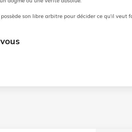
 un dogme ou une vérité absolue.
ossède son libre arbitre pour décider ce qu’il veut fa
-vous