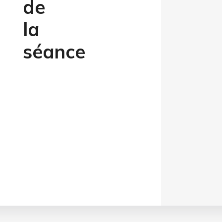
de
la
séance